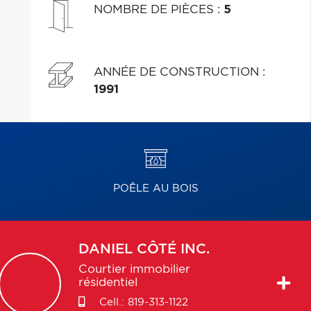
NOMBRE DE PIÈCES
:
5
ANNÉE DE CONSTRUCTION
:
1991
POÊLE AU BOIS
DANIEL
CÔTÉ INC.
Courtier immobilier
résidentiel
Cell.:
819-313-1122