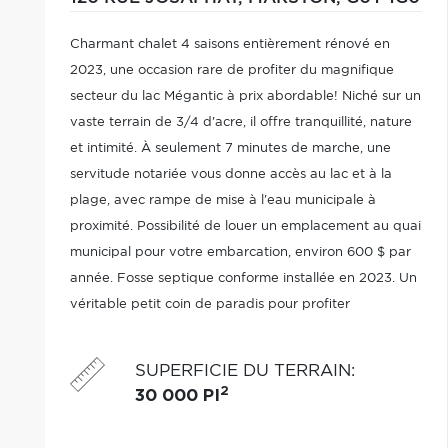
Charmant chalet 4 saisons entièrement rénové en
2023, une occasion rare de profiter du magnifique
secteur du lac Mégantic à prix abordable! Niché sur un
vaste terrain de 3/4 d'acre, il offre tranquillité, nature
et intimité. À seulement 7 minutes de marche, une
servitude notariée vous donne accès au lac et à la
plage, avec rampe de mise à l'eau municipale à
proximité. Possibilité de louer un emplacement au quai
municipal pour votre embarcation, environ 600 $ par
année. Fosse septique conforme installée en 2023. Un
véritable petit coin de paradis pour profiter
pleinement du lac et de la villégiature. Une
opportunité à ne pas manquer!
SUPERFICIE DU TERRAIN
:
2
30 000 PI