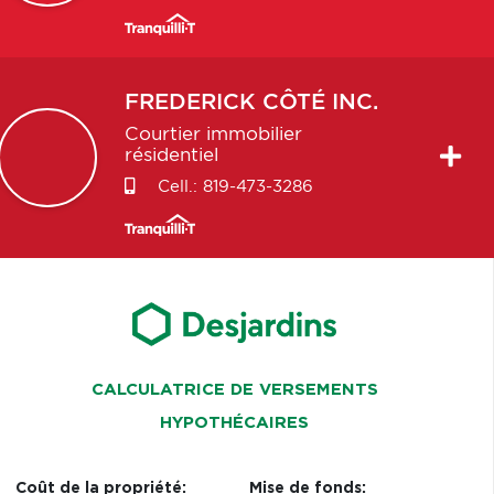
FREDERICK
CÔTÉ INC.
Courtier immobilier
résidentiel
Cell.:
819-473-3286
CALCULATRICE DE VERSEMENTS
HYPOTHÉCAIRES
Coût de la propriété:
Mise de fonds: