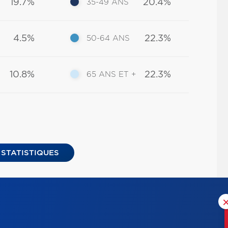
19.7%
20.4%
35-49 ANS
4.5%
22.3%
50-64 ANS
10.8%
22.3%
65 ANS ET +
 STATISTIQUES