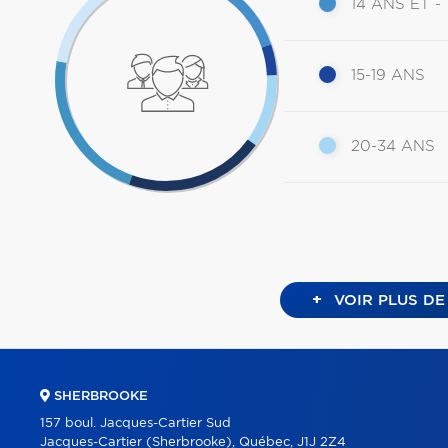
14 ANS ET -
15-19 ANS
20-34 ANS
+
VOIR PLUS DE
SHERBROOKE
157 boul. Jacques-Cartier Sud
Jacques-Cartier (Sherbrooke), Québec, J1J 2Z4