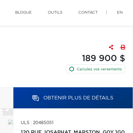
BLOGUE
OUTILS
CONTACT
EN
189 900 $
OBTENIR PLUS DE DÉTAILS
ULS : 20485051
120 RUE JOSAPHAT,
MARSTON,
G0Y 1G0