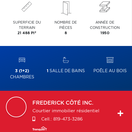
SUPERFICIE DU
NOMBRE DE
ANNÉE DE
TERRAIN
PIÈCES
CONSTRUCTION
2
21 488 PI
8
1950
3 (1+2)
1
SALLE DE BAINS
POÊLE AU BOIS
CHAMBRES
FREDERICK
CÔTÉ INC.
Courtier immobilier résidentiel
Cell.:
819-473-3286