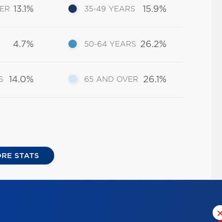
13.1%
15.9%
DER
35-49 YEARS
4.7%
26.2%
50-64 YEARS
14.0%
26.1%
S
65 AND OVER
RE STATS