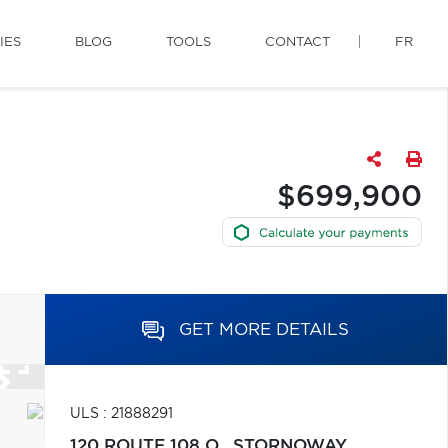
IES
BLOG
TOOLS
CONTACT
FR
$699,900
GET MORE DETAILS
ULS : 21888291
120 ROUTE 108 O.,
STORNOWAY,