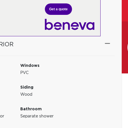
Get a quote
RIOR
Windows
PVC
Siding
Wood
Bathroom
 or
Separate shower