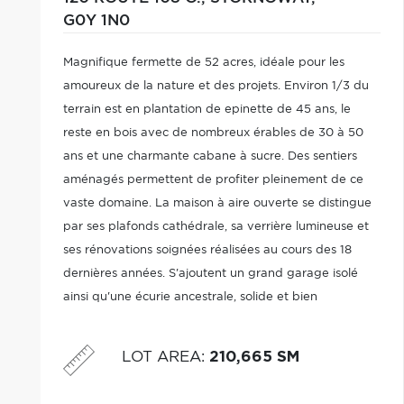
G0Y 1N0
Magnifique fermette de 52 acres, idéale pour les
amoureux de la nature et des projets. Environ 1/3 du
terrain est en plantation de epinette de 45 ans, le
reste en bois avec de nombreux érables de 30 à 50
ans et une charmante cabane à sucre. Des sentiers
aménagés permettent de profiter pleinement de ce
vaste domaine. La maison à aire ouverte se distingue
par ses plafonds cathédrale, sa verrière lumineuse et
ses rénovations soignées réalisées au cours des 18
dernières années. S'ajoutent un grand garage isolé
ainsi qu'une écurie ancestrale, solide et bien
entretenue. Parfaite pour accueillir vos animaux ou
concrétiser vos projets équestres.
LOT AREA
:
210,665 SM