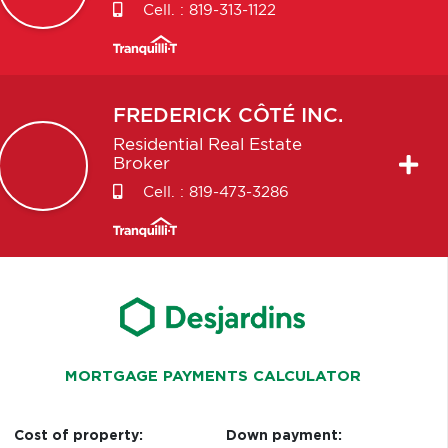
Cell. :
819-313-1122
FREDERICK
CÔTÉ INC.
Residential Real Estate
Broker
Cell. :
819-473-3286
MORTGAGE PAYMENTS CALCULATOR
Cost of property:
Down payment: