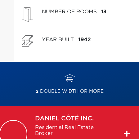
NUMBER OF ROOMS
:
13
YEAR BUILT
:
1942
2
DOUBLE WIDTH OR MORE
DANIEL
CÔTÉ INC.
Residential Real Estate
Broker