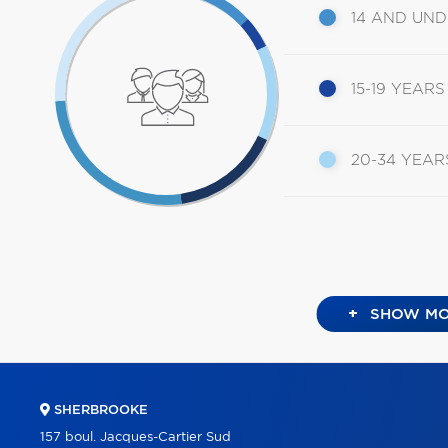
14 AND UN
15-19 YEARS
20-34 YEAR
+
SHOW MO
SHERBROOKE
157 boul. Jacques-Cartier Sud