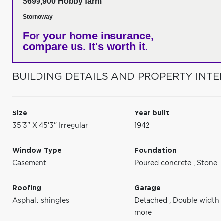
$699,900 Hobby farm
Stornoway
For your home insurance,
compare us. It's worth it.
BUILDING DETAILS AND PROPERTY INTE
Size
Year built
35'3" X 45'3" Irregular
1942
Window Type
Foundation
Casement
Poured concrete
,
Stone
Roofing
Garage
Asphalt shingles
Detached
,
Double width
more