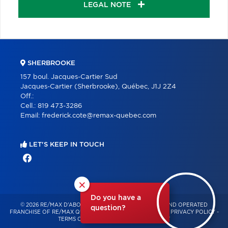
LEGAL NOTE
SHERBROOKE
157 boul. Jacques-Cartier Sud
Jacques-Cartier (Sherbrooke), Québec, J1J 2Z4
Off.:
Cell.:
819 473-3286
Email:
frederick.cote@remax-quebec.com
LET'S KEEP IN TOUCH
×
Do you have a
© 2026 RE/MAX D'ABORD – INDEPENDENTLY OWNED AND OPERATED
question?
FRANCHISE OF RE/MAX QUÉBEC – ALL RIGHTS RESERVED -
PRIVACY POLICY
-
TERMS OF USE
-
CONSENT MANAGEMENT