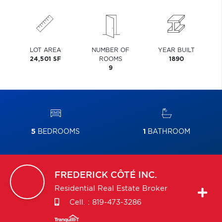
LOT AREA
NUMBER OF
YEAR BUILT
24,501 SF
ROOMS
1890
9
5
BEDROOMS
1
BATHROOM
FREDERICK
CÔTÉ INC.
Residential Real Estate Broker
Cell. :
819-473-3286