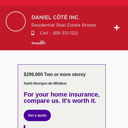
DANIEL
CÔTÉ INC.
Residential Real Estate Broker
Cell. :
819-313-1122
$299,900 Two or more storey
Saint-Georges-de-Windsor
For your home insurance,
compare us. It's worth it.
Get a quote