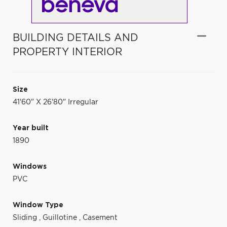
BUILDING DETAILS AND
PROPERTY INTERIOR
Size
41'60" X 26'80" Irregular
Year built
1890
Windows
PVC
Window Type
Sliding
,
Guillotine
,
Casement