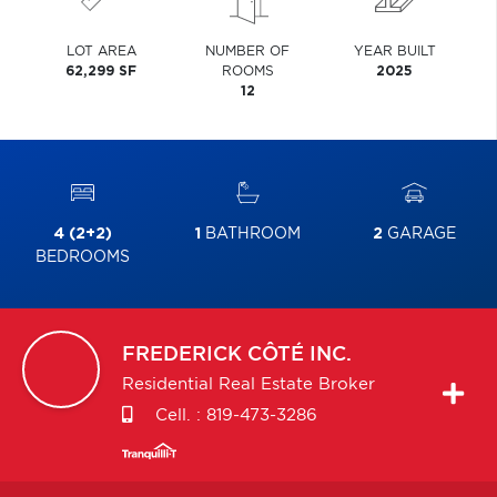
LOT AREA
NUMBER OF
YEAR BUILT
62,299 SF
ROOMS
2025
12
4 (2+2)
1
BATHROOM
2
GARAGE
BEDROOMS
FREDERICK
CÔTÉ INC.
Residential Real Estate Broker
Cell. :
819-473-3286