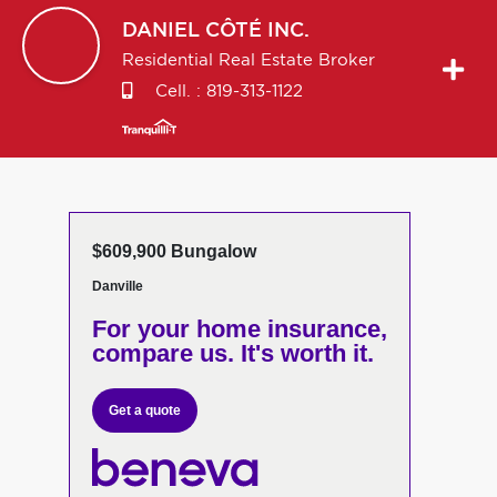
DANIEL
CÔTÉ INC.
Residential Real Estate Broker
Cell. :
819-313-1122
$609,900 Bungalow
Danville
For your home insurance,
compare us. It's worth it.
Get a quote